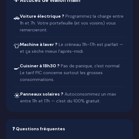
💡 Astuces de Wallon malin
Voiture électrique ?
Programmez la charge entre
🚗
1h et 7h. Votre portefeuille (et vos voisins) vous
remercieront.
Machine à laver ?
Le créneau 11h-17h est parfait —
👕
et ça sèche mieux l'après-midi.
Cuisiner à 18h30 ?
Pas de panique, c'est normal.
🍳
Le tarif PIC concerne surtout les grosses
consommations.
Panneaux solaires ?
Autoconsommez un max
☀️
entre 11h et 17h — c'est du 100% gratuit.
❓ Questions fréquentes