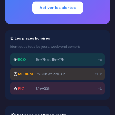
Activer les alertes
⏰ Les plages horaires
Identiques tous les jours, week-end compris.
🌱
ECO
1h→7h et 11h→17h
÷5
⏰
MEDIUM
7h→11h et 22h→1h
÷1.7
🔥
PIC
17h→22h
×1