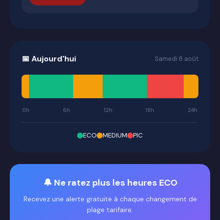
📅 Aujourd'hui
Samedi 8 août
0h
6h
12h
18h
24h
ECO
MEDIUM
PIC
🔔 Ne ratez plus les heures ECO
Recevez une alerte gratuite à chaque changement de
plage tarifaire.