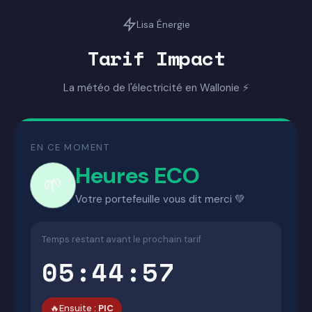
Lisa Énergie
Tarif Impact
La météo de l'électricité en Wallonie ⚡
EN CE MOMENT
Heures ECO
🌱
Votre portefeuille vous dit merci 💚
Temps restant avant le prochain tarif
05:44:57
🔥
Ensuite :
PIC